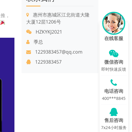
惠州市惠城区江北街道大隆
企推，
大厦12层1206号
HZKYKJ2021
在线客服
季总
1229383457@qq.com
微信咨询
1229383457
即时快速反馈
电话咨询
400***8845
售后咨询
7x24小时服务