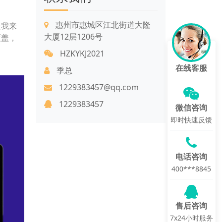
惠州市惠城区江北街道大隆
让我来
大厦12层1206号
覆盖，
HZKYKJ2021
在线客服
季总
1229383457@qq.com
1229383457
微信咨询
即时快速反馈
电话咨询
400***8845
售后咨询
7x24小时服务