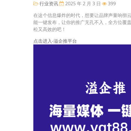
行业资讯
2025 年 2 月 3 日
399
在这个信息爆炸的时代，想要让品牌声量响彻
能一键发布，让你的推广无孔不入，全方位覆
松又高效的吧！
点击进入-溢企推平台