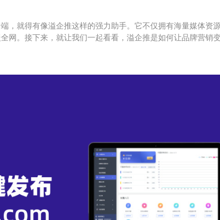
云端，就得有像溢企推这样的强力助手。它不仅拥有海量媒体资
盖全网。接下来，就让我们一起看看，溢企推是如何让品牌营销