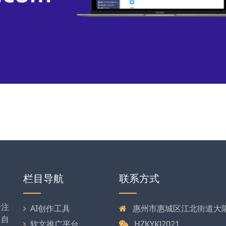
栏目导航
联系方式
专注
AI创作工具
惠州市惠城区江北街道大隆大
司自
软文推广平台
HZKYKJ2021