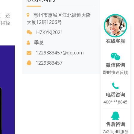
惠州市惠城区江北街道大隆
源，还
大厦12层1206号
变得轻
HZKYKJ2021
在线客服
季总
1229383457@qq.com
1229383457
微信咨询
即时快速反馈
电话咨询
400***8845
售后咨询
7x24小时服务