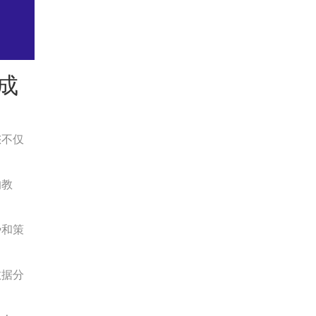
成
您不仅
的教
势和策
数据分