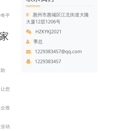
惠州市惠城区江北街道大隆
神奇平
大厦12层1206号
HZKYKJ2021
家
季总
1229383457@qq.com
1229383457
大助
，让您
溢企推
行业动