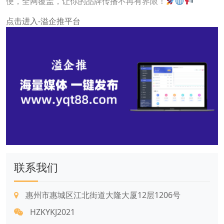
便，全网覆盖，让你的品牌传播不再有界限！
点击进入-溢企推平台
联系我们
惠州市惠城区江北街道大隆大厦12层1206号
HZKYKJ2021