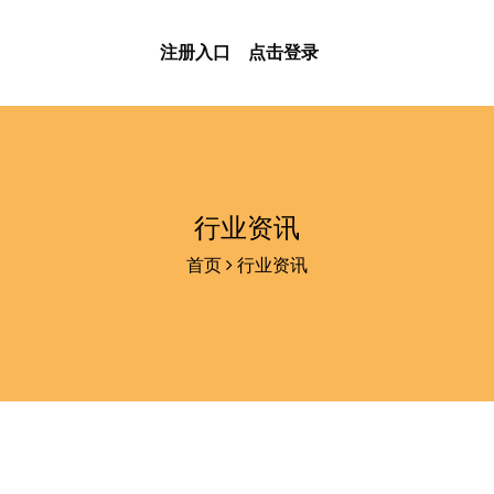
注册入口
点击登录
行业资讯
首页
行业资讯