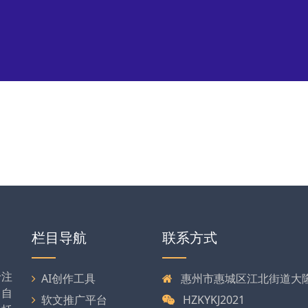
栏目导航
联系方式
专注
AI创作工具
惠州市惠城区江北街道大隆大
司自
软文推广平台
HZKYKJ2021