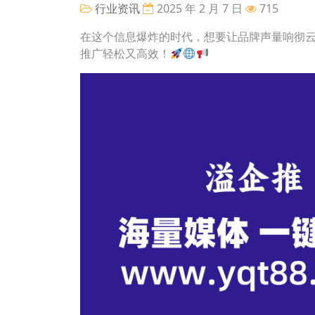
行业资讯
2025 年 2 月 7 日
715
在这个信息爆炸的时代，想要让品牌声量响彻云
推广轻松又高效！