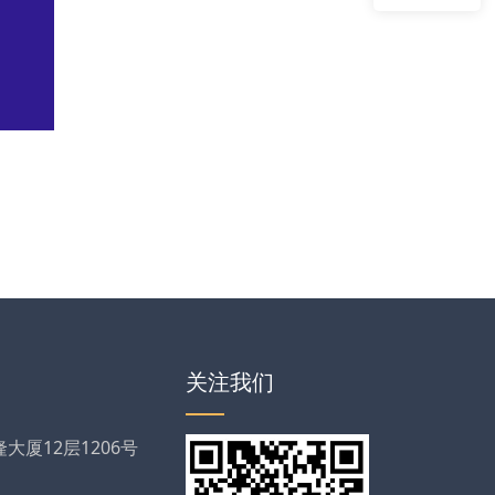
关注我们
厦12层1206号