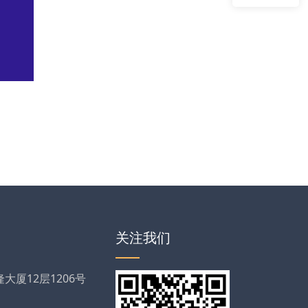
关注我们
厦12层1206号