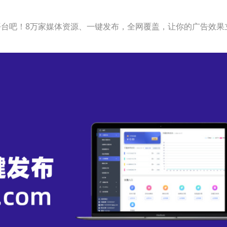
台吧！8万家媒体资源、一键发布，全网覆盖，让你的广告效果