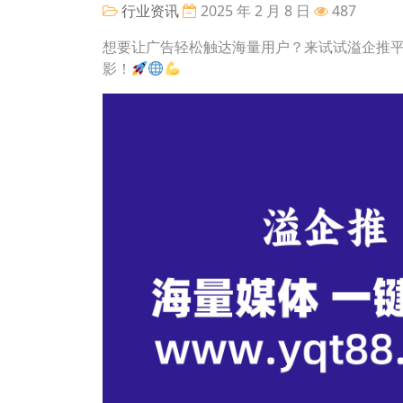
行业资讯
2025 年 2 月 8 日
487
想要让广告轻松触达海量用户？来试试溢企推平
影！