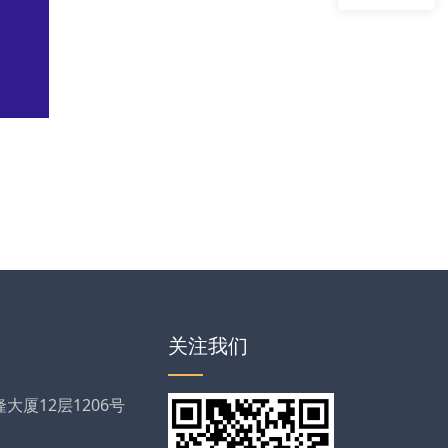
关注我们
厦12层1206号