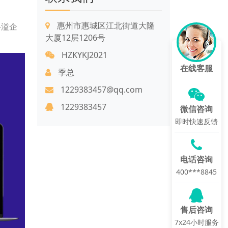
惠州市惠城区江北街道大隆
—溢企
大厦12层1206号
HZKYKJ2021
在线客服
季总
1229383457@qq.com
1229383457
微信咨询
即时快速反馈
电话咨询
400***8845
售后咨询
7x24小时服务