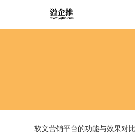
软文营销平台的功能与效果对