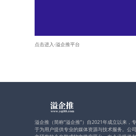
点击进入-溢企推平台
溢企推（简称“溢企推”）自2021年成立以来，
于为用户提供专业的媒体资源与技术服务。公