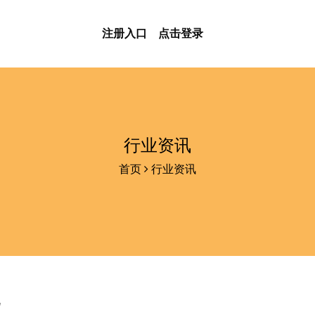
注册入口
点击登录
行业资讯
首页
行业资讯
比