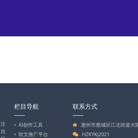
栏目导航
联系方式
专注
AI创作工具
惠州市惠城区江北街道大隆大
司自
软文推广平台
HZKYKJ2021