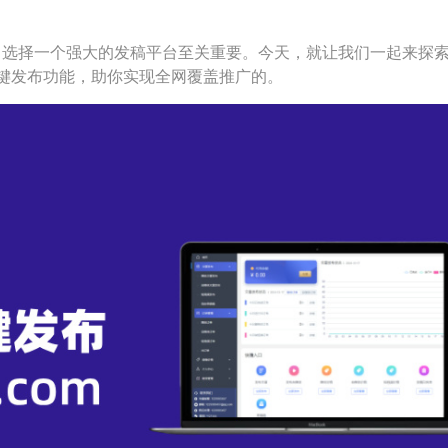
，选择一个强大的发稿平台至关重要。今天，就让我们一起来探
键发布功能，助你实现全网覆盖推广的。