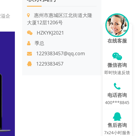
惠州市惠城区江北街道大隆
索溢企
大厦12层1206号
HZKYKJ2021
在线客服
季总
1229383457@qq.com
1229383457
微信咨询
即时快速反馈
电话咨询
400***8845
售后咨询
7x24小时服务