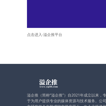
点击进入-溢企推平台
溢企推（简称“溢企推”）自2021年成立以来，
于为用户提供专业的媒体资源与技术服务。公