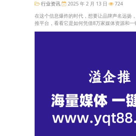
行业资讯
2025 年 2 月 13 日
724
在这个信息爆炸的时代，想要让品牌声名远扬
推平台，看看它是如何凭借8万家媒体资源和一