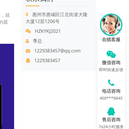
惠州市惠城区江北街道大隆
天，就
大厦12层1206号
的愿
HZKYKJ2021
在线客服
季总
1229383457@qq.com
1229383457
微信咨询
即时快速反馈
电话咨询
400***8845
售后咨询
7x24小时服务