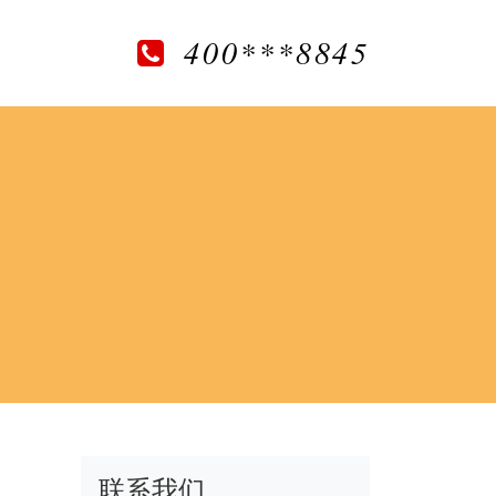
400***8845
联系我们