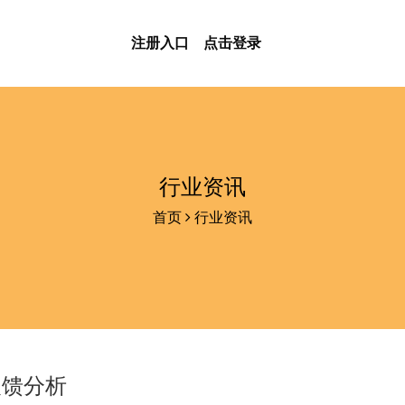
注册入口
点击登录
行业资讯
首页
行业资讯
反馈分析