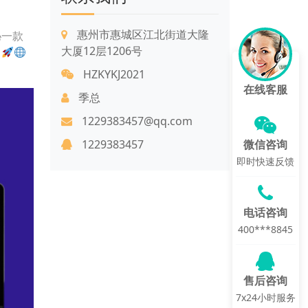
惠州市惠城区江北街道大隆
秘一款
大厦12层1206号
。
HZKYKJ2021
在线客服
季总
1229383457@qq.com
微信咨询
1229383457
即时快速反馈
电话咨询
400***8845
售后咨询
7x24小时服务