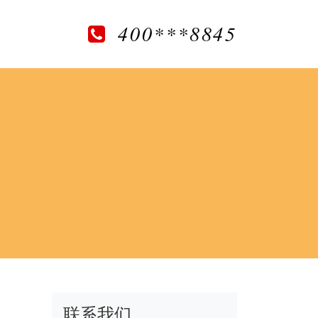
400***8845
联系我们