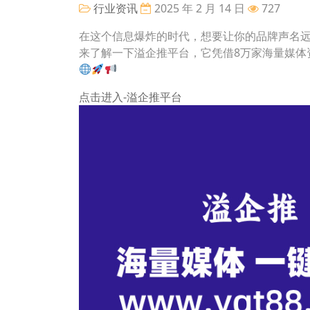
行业资讯
2025 年 2 月 14 日
727
在这个信息爆炸的时代，想要让你的品牌声名
来了解一下溢企推平台，它凭借8万家海量媒体
点击进入-溢企推平台