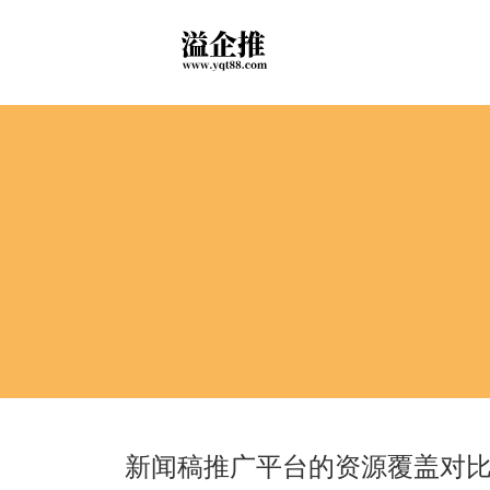
新闻稿推广平台的资源覆盖对