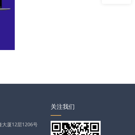
关注我们
厦12层1206号