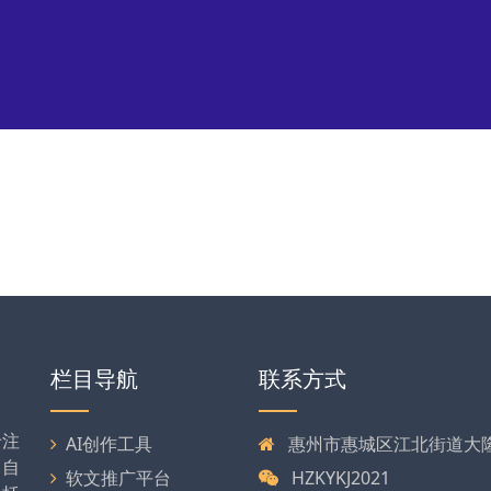
栏目导航
联系方式
专注
AI创作工具
惠州市惠城区江北街道大隆大
司自
软文推广平台
HZKYKJ2021