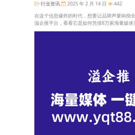
行业资讯
2025 年 2 月 14 日
442
在这个信息爆炸的时代，想要让品牌声量响彻
溢企推平台，看看它是如何凭借8万家海量媒体