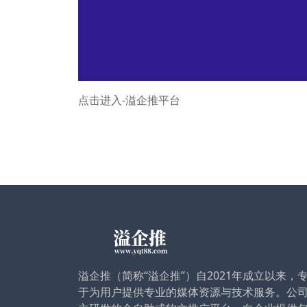
点击进入-溢企推平台
溢企推（简称“溢企推”）自2021年成立以来，
于为用户提供专业的媒体资源与技术服务。公