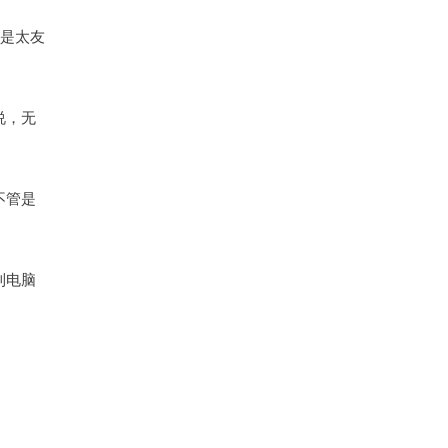
是太友
说，无
不管是
到电脑