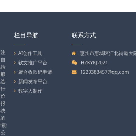
栏目导航
联系方式
专注
AI创作工具
惠州市惠城区江北街道大隆大
司自
软文推广平台
HZKYKJ2021
包括
聚合收款码申请
1229383457@qq.com
列服
地选
新闻发布平台
进行
数字人制作
、价
、报
解决
先的
才能
。公