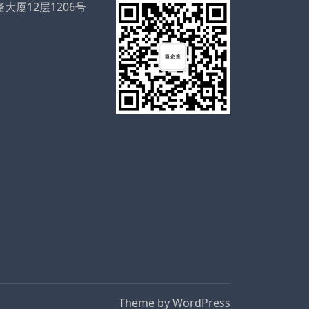
厦12层1206号
Theme by
WordPress