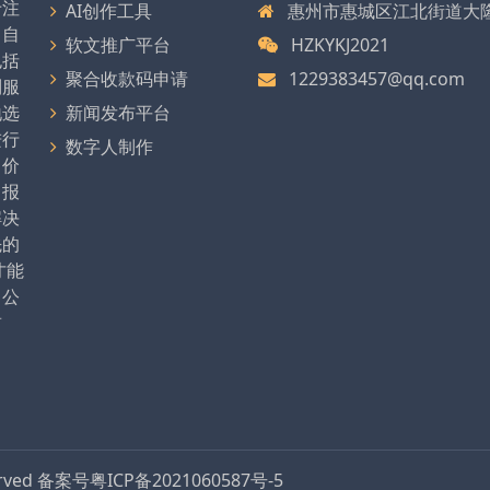
专注
AI创作工具
惠州市惠城区江北街道大隆大
司自
软文推广平台
HZKYKJ2021
包括
聚合收款码申请
1229383457@qq.com
列服
地选
新闻发布平台
进行
数字人制作
、价
、报
解决
先的
才能
。公
前
erved
备案号粤ICP备2021060587号-5