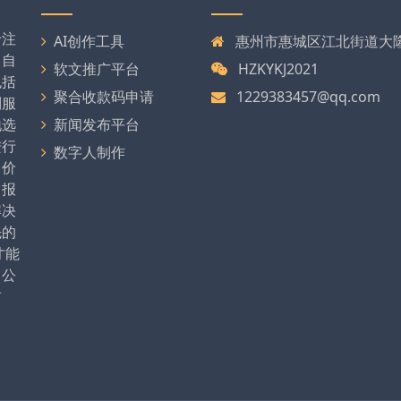
专注
AI创作工具
惠州市惠城区江北街道大隆大
司自
软文推广平台
HZKYKJ2021
包括
聚合收款码申请
1229383457@qq.com
列服
地选
新闻发布平台
进行
数字人制作
、价
、报
解决
先的
才能
。公
前