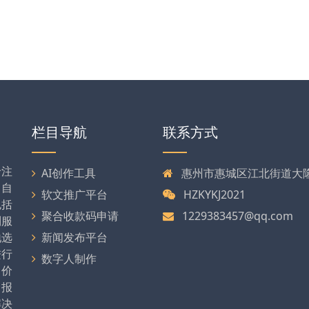
栏目导航
联系方式
专注
AI创作工具
惠州市惠城区江北街道大隆大
司自
软文推广平台
HZKYKJ2021
包括
聚合收款码申请
1229383457@qq.com
列服
地选
新闻发布平台
进行
数字人制作
、价
、报
解决