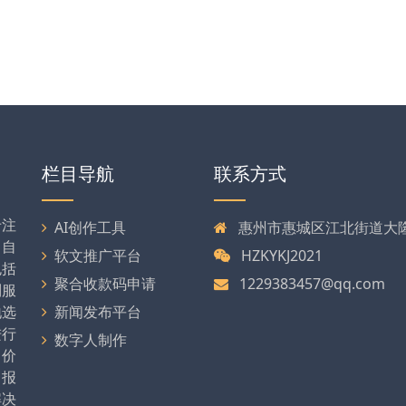
栏目导航
联系方式
专注
AI创作工具
惠州市惠城区江北街道大隆大
司自
软文推广平台
HZKYKJ2021
包括
聚合收款码申请
1229383457@qq.com
列服
地选
新闻发布平台
进行
数字人制作
、价
、报
解决