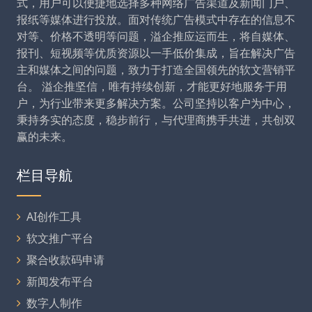
式，用户可以便捷地选择多种网络广告渠道及新闻门户、
报纸等媒体进行投放。面对传统广告模式中存在的信息不
对等、价格不透明等问题，溢企推应运而生，将自媒体、
报刊、短视频等优质资源以一手低价集成，旨在解决广告
主和媒体之间的问题，致力于打造全国领先的软文营销平
台。 溢企推坚信，唯有持续创新，才能更好地服务于用
户，为行业带来更多解决方案。公司坚持以客户为中心，
秉持务实的态度，稳步前行，与代理商携手共进，共创双
赢的未来。
栏目导航
AI创作工具
软文推广平台
聚合收款码申请
新闻发布平台
数字人制作