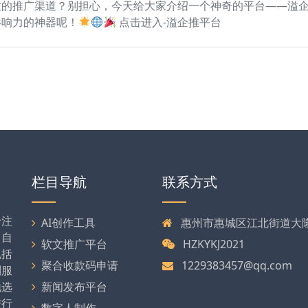
的推广渠道？别担心，今天给大家介绍一个神奇的平台——溢企
影响力的神器呢！
点击进入-溢企推平台
栏目导航
联系方式
专注
AI创作工具
惠州市惠城区江北街道大隆大
司自
软文推广平台
HZKYKJ2021
包括
聚合收款码申请
1229383457@qq.com
列服
地选
新闻发布平台
进行