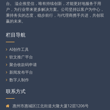
台。 溢企推坚信，唯有持续创新，才能更好地服务于用
户，为行业带来更多解决方案。公司坚持以客户为中心，
秉持务实的态度，稳步前行，与代理商携手共进，共创双
赢的未来。
栏目导航
AI创作工具
软文推广平台
聚合收款码申请
新闻发布平台
数字人制作
联系方式
惠州市惠城区江北街道大隆大厦12层1206号