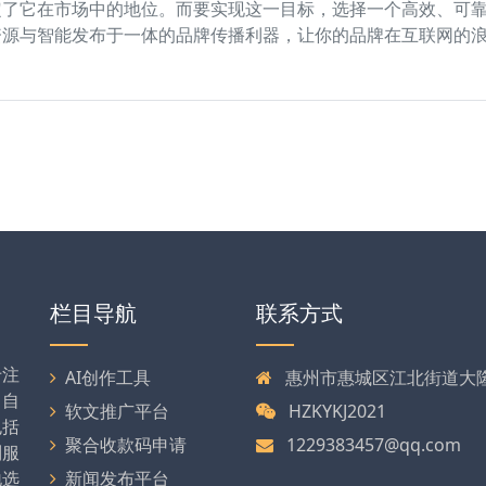
定了它在市场中的地位。而要实现这一目标，选择一个高效、可
资源与智能发布于一体的品牌传播利器，让你的品牌在互联网的
栏目导航
联系方式
专注
AI创作工具
惠州市惠城区江北街道大隆大
司自
软文推广平台
HZKYKJ2021
包括
聚合收款码申请
1229383457@qq.com
列服
地选
新闻发布平台