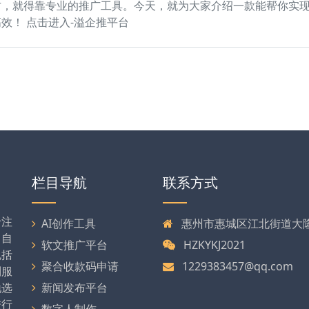
方，就得靠专业的推广工具。今天，就为大家介绍一款能帮你实
效！ 点击进入-溢企推平台
栏目导航
联系方式
专注
AI创作工具
惠州市惠城区江北街道大隆大
司自
软文推广平台
HZKYKJ2021
包括
聚合收款码申请
1229383457@qq.com
列服
地选
新闻发布平台
进行