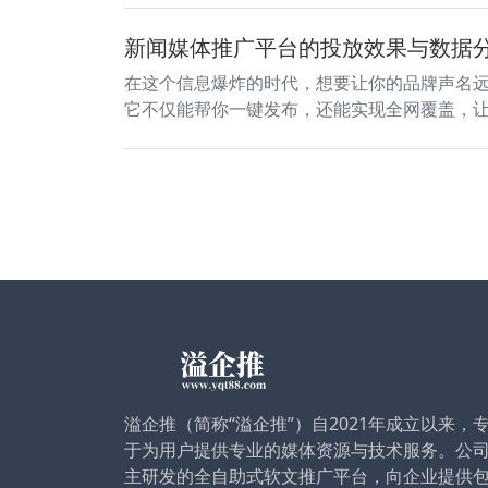
新闻媒体推广平台的投放效果与数据
在这个信息爆炸的时代，想要让你的品牌声名远
它不仅能帮你一键发布，还能实现全网覆盖，
溢企推（简称“溢企推”）自2021年成立以来，
于为用户提供专业的媒体资源与技术服务。公
主研发的全自助式软文推广平台，向企业提供