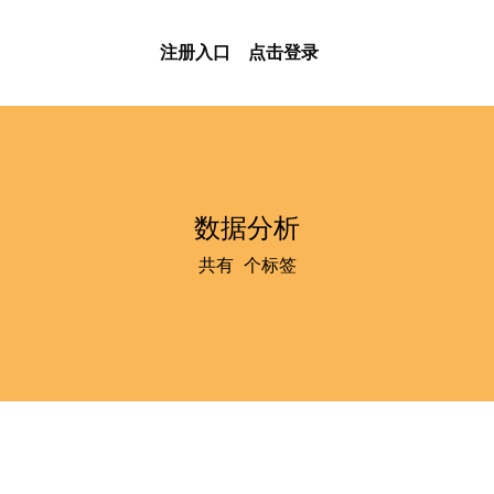
注册入口
点击登录
数据分析
共有
5
个标签