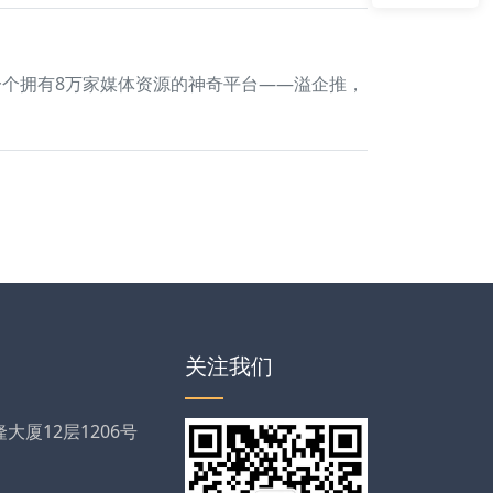
个拥有8万家媒体资源的神奇平台——溢企推，
关注我们
厦12层1206号