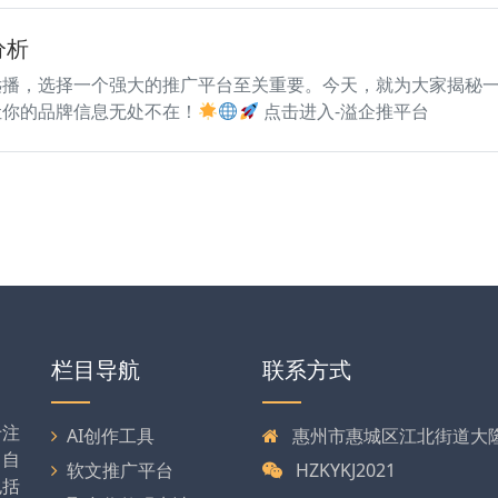
分析
播，选择一个强大的推广平台至关重要。今天，就为大家揭秘一
让你的品牌信息无处不在！
点击进入-溢企推平台
栏目导航
联系方式
专注
AI创作工具
惠州市惠城区江北街道大隆大
司自
软文推广平台
HZKYKJ2021
包括