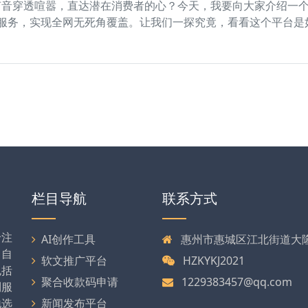
声音穿透喧嚣，直达潜在消费者的心？今天，我要向大家介绍一
服务，实现全网无死角覆盖。让我们一探究竟，看看这个平台是
栏目导航
联系方式
专注
AI创作工具
惠州市惠城区江北街道大隆大
司自
软文推广平台
HZKYKJ2021
包括
聚合收款码申请
1229383457@qq.com
列服
地选
新闻发布平台