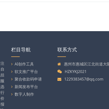
栏目导航
联系方式
专注
AI创作工具
惠州市惠城区江北街道大隆大
司自
软文推广平台
HZKYKJ2021
包括
聚合收款码申请
1229383457@qq.com
列服
地选
新闻发布平台
进行
数字人制作
、价
、报