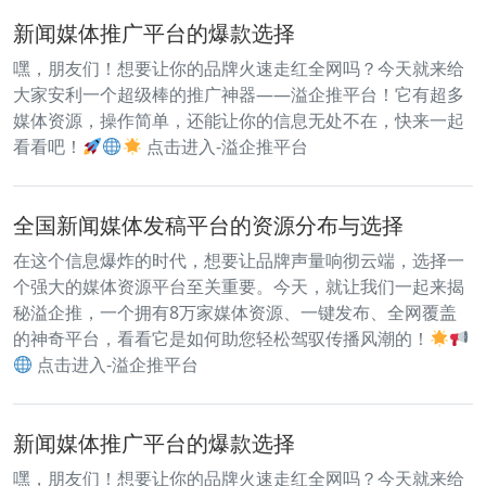
新闻媒体推广平台的爆款选择
嘿，朋友们！想要让你的品牌火速走红全网吗？今天就来给
大家安利一个超级棒的推广神器——溢企推平台！它有超多
媒体资源，操作简单，还能让你的信息无处不在，快来一起
看看吧！
点击进入-溢企推平台
全国新闻媒体发稿平台的资源分布与选择
在这个信息爆炸的时代，想要让品牌声量响彻云端，选择一
个强大的媒体资源平台至关重要。今天，就让我们一起来揭
秘溢企推，一个拥有8万家媒体资源、一键发布、全网覆盖
的神奇平台，看看它是如何助您轻松驾驭传播风潮的！
点击进入-溢企推平台
新闻媒体推广平台的爆款选择
嘿，朋友们！想要让你的品牌火速走红全网吗？今天就来给